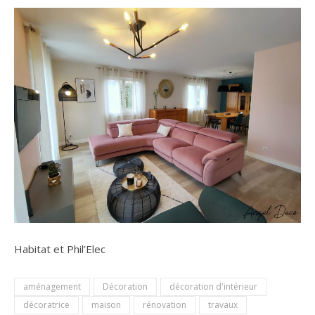
Habitat et Phil’Elec
aménagement
Décoration
décoration d'intérieur
décoratrice
maison
rénovation
travaux