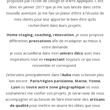
proposée par l'Ecole de Design et d'Arts Appliqués. C'est
donc en janvier 2017 que je me suis lancée dans cette
nouvelle aventure. Je me fais un plaisir d'être à l'écoute de
mes clients pour leur apporter le bien-être qu'ils
recherchent dans leurs projets.
Home staging, coaching, rénovation
...je vous propose
différentes
prestations
afin de m'adapter au mieux à
votre demande.
Je vous accueillerai dans mon
univers déco
avec mes
inspirations tout en
respectant
toujours ce qui vous
ressemble et correspond.
J'interviens principalement dans l'
Aube
mais si besoin plus
loin encore :
Paris/région parisienne
,
Marne
,
Yonne
,
Lyon
ou
toute autre zone géographique
où vous
souhaiteriez me confier vos projets. Je serai ravie de vous
accompagner et au besoin de faire intervenir des
artisans
de qualité
pour mettre en œuvre les idées que nous