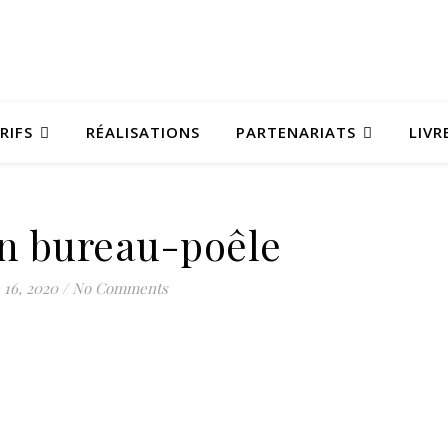
RIFS
RÉALISATIONS
PARTENARIATS
LIVR
in bureau-poêle
 16, 2020
/
No Comments