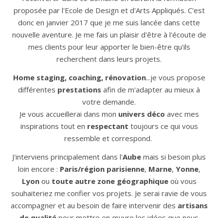
proposée par l'Ecole de Design et d'Arts Appliqués. C'est
donc en janvier 2017 que je me suis lancée dans cette
nouvelle aventure. Je me fais un plaisir d'être à l'écoute de
mes clients pour leur apporter le bien-être qu'ils
recherchent dans leurs projets.
Home staging, coaching, rénovation
...je vous propose
différentes
prestations
afin de m'adapter au mieux à
votre demande.
Je vous accueillerai dans mon
univers déco
avec mes
inspirations tout en
respectant
toujours ce qui vous
ressemble et correspond.
J'interviens principalement dans l'
Aube
mais si besoin plus
loin encore :
Paris/région parisienne
,
Marne
,
Yonne
,
Lyon
ou
toute autre zone géographique
où vous
souhaiteriez me confier vos projets. Je serai ravie de vous
accompagner et au besoin de faire intervenir des
artisans
de qualité
pour mettre en œuvre les idées que nous