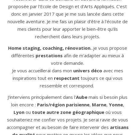
proposée par l'Ecole de Design et d'Arts Appliqués. C'est
donc en janvier 2017 que je me suis lancée dans cette
nouvelle aventure. Je me fais un plaisir d'être à l'écoute de
mes clients pour leur apporter le bien-être qu'ils
recherchent dans leurs projets.
Home staging, coaching, rénovation
...je vous propose
différentes
prestations
afin de m'adapter au mieux à
votre demande.
Je vous accueillerai dans mon
univers déco
avec mes
inspirations tout en
respectant
toujours ce qui vous
ressemble et correspond.
J'interviens principalement dans l'
Aube
mais si besoin plus
loin encore :
Paris/région parisienne
,
Marne
,
Yonne
,
Lyon
ou
toute autre zone géographique
où vous
souhaiteriez me confier vos projets. Je serai ravie de vous
accompagner et au besoin de faire intervenir des
artisans
de qualité
pour mettre en œuvre les idées que nous