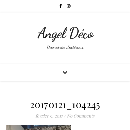
Angel Déco
Décoratrice d'intérieur
20170121_104245
février 9, 2017
/
No Comments