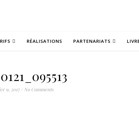
RIFS
RÉALISATIONS
PARTENARIATS
LIVR
70121_095513
er 9, 2017
/
No Comments