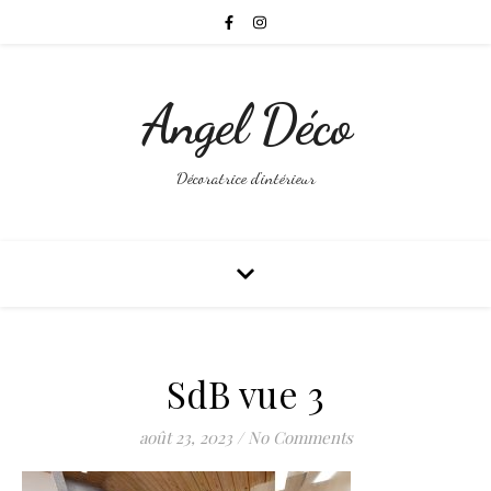
Angel Déco
Décoratrice d'intérieur
SdB vue 3
août 23, 2023
/
No Comments