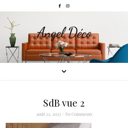
Angel Déco
Décoratrice d'intérieur
SdB vue 2
août 23, 2023
/
No Comments