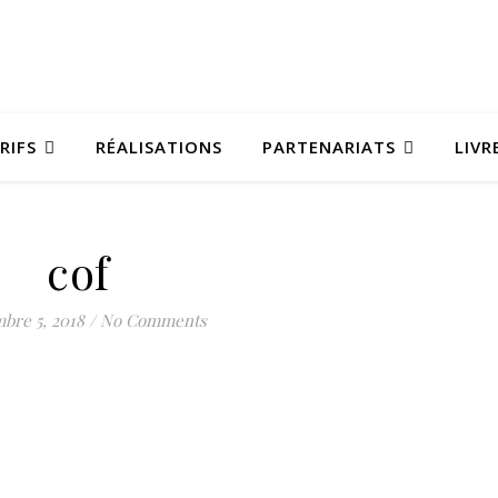
RIFS
RÉALISATIONS
PARTENARIATS
LIVR
cof
bre 5, 2018
/
No Comments