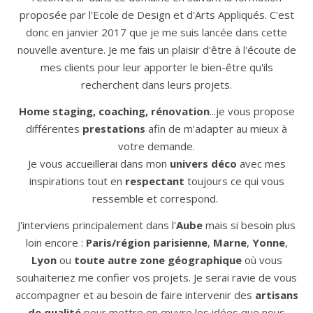
proposée par l'Ecole de Design et d'Arts Appliqués. C'est
donc en janvier 2017 que je me suis lancée dans cette
nouvelle aventure. Je me fais un plaisir d'être à l'écoute de
mes clients pour leur apporter le bien-être qu'ils
recherchent dans leurs projets.
Home staging, coaching, rénovation
...je vous propose
différentes
prestations
afin de m'adapter au mieux à
votre demande.
Je vous accueillerai dans mon
univers déco
avec mes
inspirations tout en
respectant
toujours ce qui vous
ressemble et correspond.
J'interviens principalement dans l'
Aube
mais si besoin plus
loin encore :
Paris/région parisienne
,
Marne
,
Yonne
,
Lyon
ou
toute autre zone géographique
où vous
souhaiteriez me confier vos projets. Je serai ravie de vous
accompagner et au besoin de faire intervenir des
artisans
de qualité
pour mettre en œuvre les idées que nous