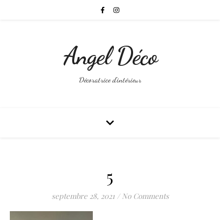
Angel Déco
Décoratrice d'intérieur
5
septembre 28, 2021
/
No Comments