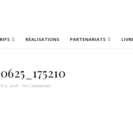
RIFS
RÉALISATIONS
PARTENARIATS
LIVR
80625_175210
let 6, 2018
/
No Comments