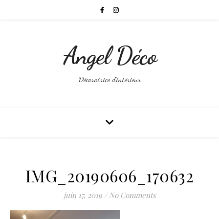
Angel Déco
Décoratrice d'intérieur
IMG_20190606_170632
juin 17, 2019
/
No Comments