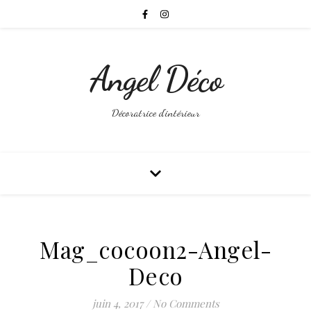
Angel Déco
Décoratrice d'intérieur
Mag_cocoon2-Angel-
Deco
juin 4, 2017
/
No Comments