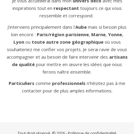
Je vous accueillerai dans mon
univers déco
avec mes
inspirations tout en
respectant
toujours ce qui vous
ressemble et correspond.
J'interviens principalement dans l'
Aube
mais si besoin plus
loin encore :
Paris/région parisienne
,
Marne
,
Yonne
,
Lyon
ou
toute autre zone géographique
où vous
souhaiteriez me confier vos projets. Je serai ravie de vous
accompagner et au besoin de faire intervenir des
artisans
de qualité
pour mettre en œuvre les idées que nous
ferons naître ensemble.
Particuliers
comme
professionnels
n'hésitez pas à me
contacter pour de plus amples informations.
Tout droit réservé, © 2026 -
Politique de confidentialité