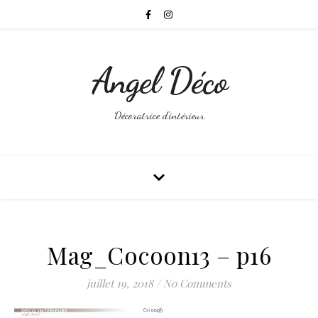
Angel Déco
Décoratrice d'intérieur
Mag_Cocoon13 – p16
juillet 19, 2018
/
No Comments