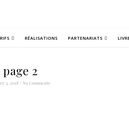
RIFS
RÉALISATIONS
PARTENARIATS
LIVR
page 2
er 5, 2018
/
No Comments