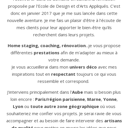
proposée par l'Ecole de Design et d'Arts Appliqués. C'est
donc en janvier 2017 que je me suis lancée dans cette
nouvelle aventure. Je me fais un plaisir d'être à l'écoute de
mes clients pour leur apporter le bien-être qu'ils
recherchent dans leurs projets.
Home staging, coaching, rénovation
...je vous propose
différentes
prestations
afin de m'adapter au mieux à
votre demande.
Je vous accueillerai dans mon
univers déco
avec mes
inspirations tout en
respectant
toujours ce qui vous
ressemble et correspond.
J'interviens principalement dans l'
Aube
mais si besoin plus
loin encore :
Paris/région parisienne
,
Marne
,
Yonne
,
Lyon
ou
toute autre zone géographique
où vous
souhaiteriez me confier vos projets. Je serai ravie de vous
accompagner et au besoin de faire intervenir des
artisans
de qualité
pour mettre en œuvre les idées que nous