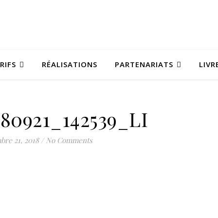
RIFS
RÉALISATIONS
PARTENARIATS
LIVR
80921_142539_LI
bre 21, 2018
/
No Comments