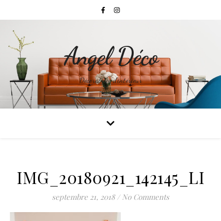
Angel Déco
Décoratrice d'intérieur
IMG_20180921_142145_LI
septembre 21, 2018
/
No Comments