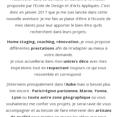
proposée par l'Ecole de Design et d'Arts Appliqués. C'est
donc en janvier 2017 que je me suis lancée dans cette
nouvelle aventure. Je me fais un plaisir d'être à l'écoute de
mes clients pour leur apporter le bien-être qu'ils
recherchent dans leurs projets.
Home staging, coaching, rénovation
...je vous propose
différentes
prestations
afin de m'adapter au mieux à
votre demande.
Je vous accueillerai dans mon
univers déco
avec mes
inspirations tout en
respectant
toujours ce qui vous
ressemble et correspond.
J'interviens principalement dans l'
Aube
mais si besoin plus
loin encore :
Paris/région parisienne
,
Marne
,
Yonne
,
Lyon
ou
toute autre zone géographique
où vous
souhaiteriez me confier vos projets. Je serai ravie de vous
accompagner et au besoin de faire intervenir des
artisans
de qualité
pour mettre en œuvre les idées que nous