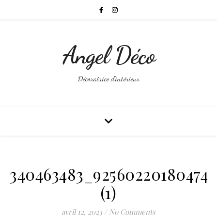
Angel Déco
Décoratrice d'intérieur
340463483_925602201804741
(1)
avril 12, 2023
/
No Comments