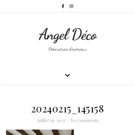
Angel Déco
Décoratrice d'intérieur
20240215_145158
juillet 16, 2025
/
No Comments