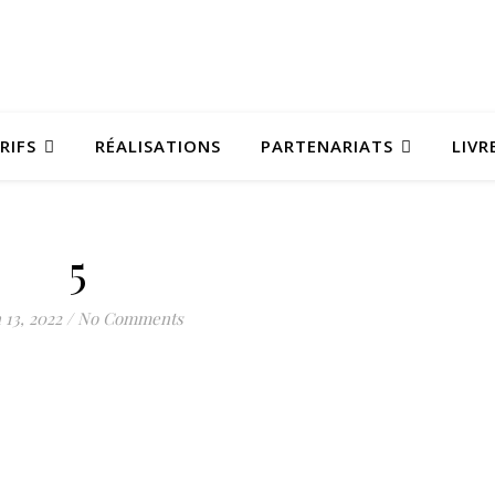
RIFS
RÉALISATIONS
PARTENARIATS
LIVR
5
 13, 2022
/
No Comments