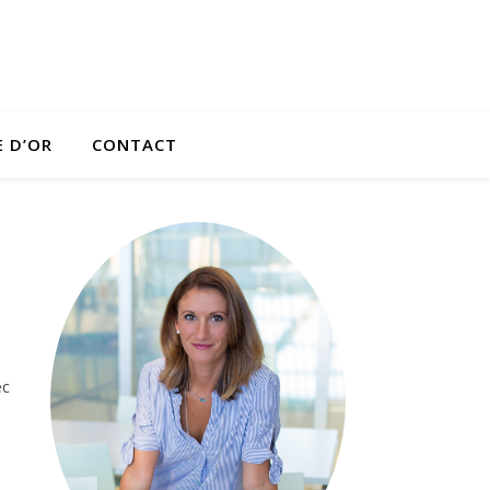
E D’OR
CONTACT
ec