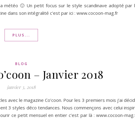
c la météo 🙂 Un petit focus sur le style scandinave adopté par 
zine dans son intégralité c’est par ici : www.cocoon-mag.fr
PLUS...
BLOG
’coon – Janvier 2018
janvier 3, 2018
cles avec le magazine Co’coon. Pour les 3 premiers mois j’ai déci
ent 3 styles déco tendances. Nous commençons avec celui inspi
ourir ce petit mensuel en entier c’est par là : www.cocoon-mag.